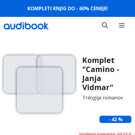
KOMPLETI KNJIG DO - 60% CENEJE!
Komplet
"Camino -
Janja
Vidmar"
Trilogija romanov
-
42
%
Vrednost kompleta
:
68,97
€