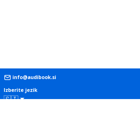
info@audibook.si
Izberite jezik
🇸🇮
Prenesi iz
Prenesi iz
App Store
Google Play